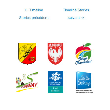
Navigation
←
Timeline
Timeline Stories
de
Stories précédent
suivant
→
l’article